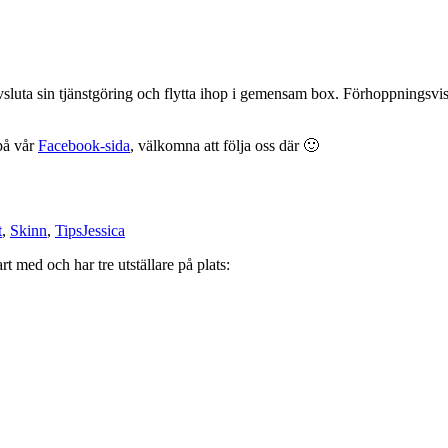
sluta sin tjänstgöring och flytta ihop i gemensam box. Förhoppningsvis 
på vår
Facebook-sida
, välkomna att följa oss där 🙂
t
,
Skinn
,
Tips
Jessica
 med och har tre utställare på plats: