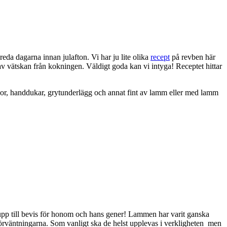
reda dagarna innan julafton. Vi har ju lite olika
recept
på revben här
v vätskan från kokningen. Väldigt goda kan vi intyga! Receptet hittar
ickor, handdukar, grytunderlägg och annat fint av lamm eller med lamm
t upp till bevis för honom och hans gener! Lammen har varit ganska
da förväntningarna. Som vanligt ska de helst upplevas i verkligheten men