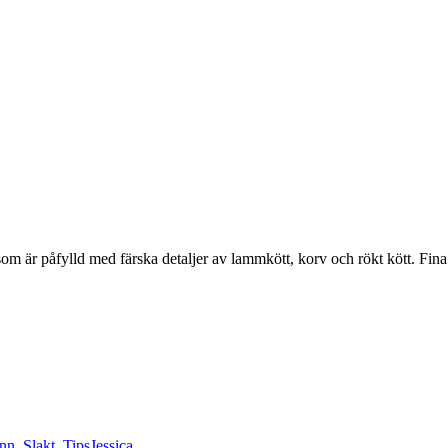
ken som är påfylld med färska detaljer av lammkött, korv och rökt kött. Fi
inn
,
Slakt
,
Tips
Jessica