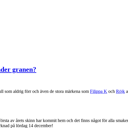
nder granen?
er ull som aldrig förr och även de stora märkena som
Filippa K
och
Röjk
a
rsta av årets skinn har kommit hem och det finns något för alla smaker.
arknad på lördag 14 december!