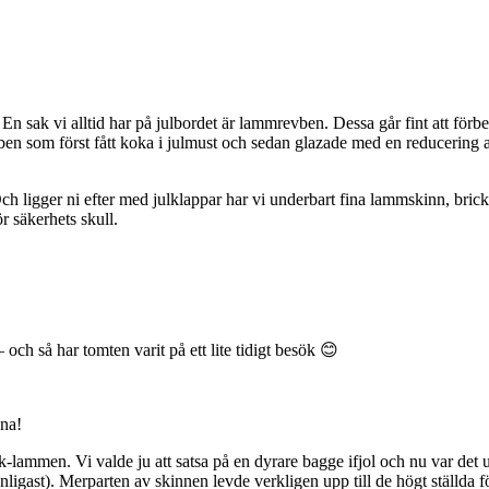
En sak vi alltid har på julbordet är lammrevben. Dessa går fint att förbe
en som först fått koka i julmust och sedan glazade med en reducering a
 Och ligger ni efter med julklappar har vi underbart fina lammskinn, br
r säkerhets skull.
och så har tomten varit på ett lite tidigt besök 😊
pna!
ik-lammen. Vi valde ju att satsa på en dyrare bagge ifjol och nu var de
r vanligast). Merparten av skinnen levde verkligen upp till de högt ställ