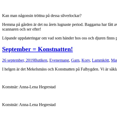
Kan man någonsin tröttna på dessa silverlockar?
Hemma på gården är det nu årets lugnaste period. Baggarna har fått av
scannaren och ser efter!
Löpande uppdateringar om vad som händer hos oss och djuren finns 
September = Konstnatten!
26 september, 2019
Butiken
,
Evenemang
,
Garn
,
Korv
,
Lammkött
,
Ma
I helgen är det Mekelsmäss och Konstnatten på Falbygden. Vi är såklart
Konstnär: Anna-Lena Hegrestad
Konstnär: Anna-Lena Hegrestad