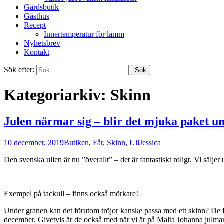
Gårdsbutik
Gästhus
Recept
Innertemperatur för lamm
Nyhetsbrev
Kontakt
Sök efter:
Kategoriarkiv: Skinn
Julen närmar sig – blir det mjuka paket u
10 december, 2019
Butiken
,
Får
,
Skinn
,
Ull
Jessica
Den svenska ullen är nu ”överallt” – det är fantastiskt roligt. Vi sälj
Exempel på tackull – finns också mörkare!
Under granen kan det förutom tröjor kanske passa med ett skinn? De fö
december. Givetvis är de också med när vi är på Malta Johanna julm