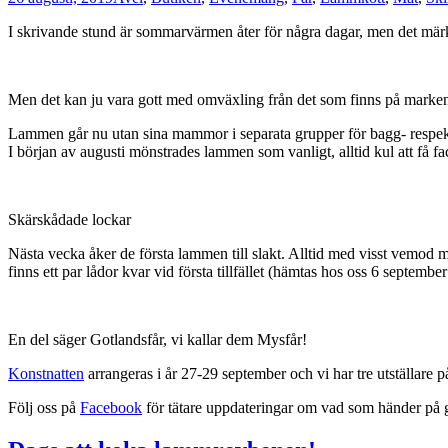
I skrivande stund är sommarvärmen åter för några dagar, men det märks 
Men det kan ju vara gott med omväxling från det som finns på marke
Lammen går nu utan sina mammor i separata grupper för bagg- respekti
I början av augusti mönstrades lammen som vanligt, alltid kul att få fa
Skärskådade lockar
Nästa vecka åker de första lammen till slakt. Alltid med visst vemod m
finns ett par lådor kvar vid första tillfället (hämtas hos oss 6 septem
En del säger Gotlandsfår, vi kallar dem Mysfår!
Konstnatten
arrangeras i år 27-29 september och vi har tre utställare 
Följ oss på
Facebook
för tätare uppdateringar om vad som händer på 