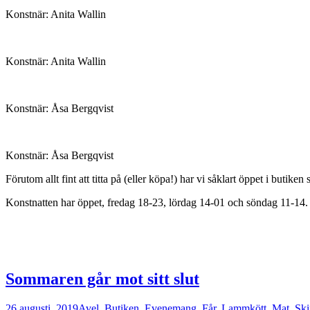
Konstnär: Anita Wallin
Konstnär: Anita Wallin
Konstnär: Åsa Bergqvist
Konstnär: Åsa Bergqvist
Förutom allt fint att titta på (eller köpa!) har vi såklart öppet i buti
Konstnatten har öppet, fredag 18-23, lördag 14-01 och söndag 11-14.
Sommaren går mot sitt slut
26 augusti, 2019
Avel
,
Butiken
,
Evenemang
,
Får
,
Lammkött
,
Mat
,
Sk