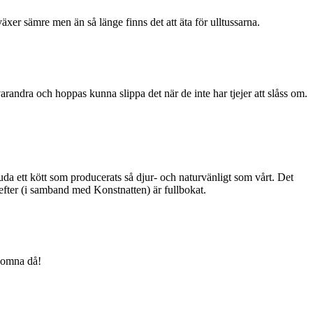
xer sämre men än så länge finns det att äta för ulltussarna.
ndra och hoppas kunna slippa det när de inte har tjejer att slåss om.
uda ett kött som producerats så djur- och naturvänligt som vårt. Det
ärefter (i samband med Konstnatten) är fullbokat.
lkomna då!