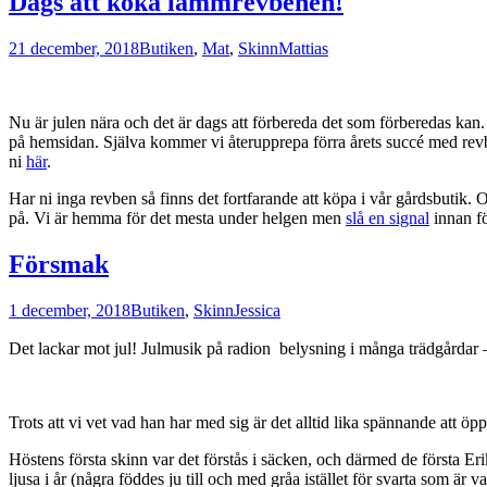
Dags att koka lammrevbenen!
21 december, 2018
Butiken
,
Mat
,
Skinn
Mattias
Nu är julen nära och det är dags att förbereda det som förberedas kan. 
på hemsidan. Själva kommer vi återupprepa förra årets succé med revb
ni
här
.
Har ni inga revben så finns det fortfarande att köpa i vår gårdsbutik.
på. Vi är hemma för det mesta under helgen men
slå en signal
innan fö
Försmak
1 december, 2018
Butiken
,
Skinn
Jessica
Det lackar mot jul! Julmusik på radion belysning i många trädgårdar – 
Trots att vi vet vad han har med sig är det alltid lika spännande att öp
Höstens första skinn var det förstås i säcken, och därmed de första Er
ljusa i år (några föddes ju till och med gråa istället för svarta som ä