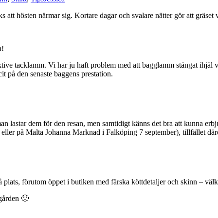
att hösten närmar sig. Kortare dagar och svalare nätter gör att gräset vä
n!
ve tacklamm. Vi har ju haft problem med att bagglamm stångat ihjäl vara
cit på den senaste baggens prestation.
an lastar dem för den resan, men samtidigt känns det bra att kunna erbj
ber eller på Malta Johanna Marknad i Falköping 7 september), tillfället d
på plats, förutom öppet i butiken med färska köttdetaljer och skinn – vä
gården 🙂