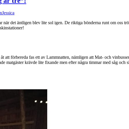
 är tre”!
n
Jessica
är det äntligen blev lite sol igen. De riktiga bönderna runt om oss trösk
skinstationer!
ts åt att förbereda fas ett av Lammnatten, nämligen att Mat- och vinbus
tande matgäster krävde lite fixande men efter några timmar med såg och 