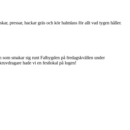
ar, pressar, hackar gräs och kör halmlass för allt vad tygen håller.
sen som smakar sig runt Falbygden på fredagskvällen under
skruvdragare hade vi en festlokal på logen!