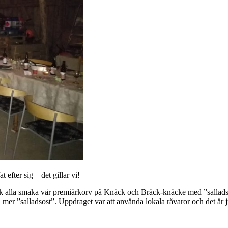
efter sig – det gillar vi!
fick alla smaka vår premiärkorv på Knäck och Bräck-knäcke med ”salladso
mer ”salladsost”. Uppdraget var att använda lokala råvaror och det är j