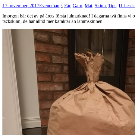
17 november, 2017
Evenemang
,
Får
,
Garn
,
Mat
,
Skinn
,
Tips
,
Ull
Jessi
Imorgon bär det av på årets första julmarknad! I dagarna två finns vi
tackskinn, de har alltid mer karaktär än lammskinnen.