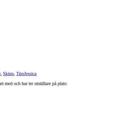
t
,
Skinn
,
Tips
Jessica
 med och har tre utställare på plats: