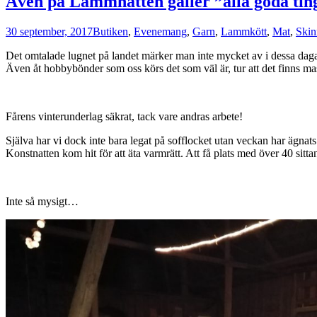
Även på Lammnatten gäller ”alla goda ting
30 september, 2017
Butiken
,
Evenemang
,
Garn
,
Lammkött
,
Mat
,
Skin
Det omtalade lugnet på landet märker man inte mycket av i dessa dagar n
Även åt hobbybönder som oss körs det som väl är, tur att det finns ma
Fårens vinterunderlag säkrat, tack vare andras arbete!
Själva har vi dock inte bara legat på sofflocket utan veckan har ägna
Konstnatten kom hit för att äta varmrätt. Att få plats med över 40 sit
Inte så mysigt…