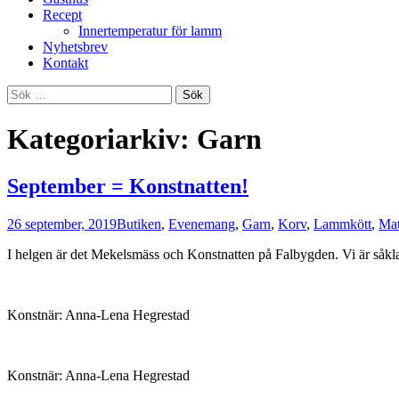
Recept
Innertemperatur för lamm
Nyhetsbrev
Kontakt
Sök
efter:
Kategoriarkiv: Garn
September = Konstnatten!
26 september, 2019
Butiken
,
Evenemang
,
Garn
,
Korv
,
Lammkött
,
Ma
I helgen är det Mekelsmäss och Konstnatten på Falbygden. Vi är såklart
Konstnär: Anna-Lena Hegrestad
Konstnär: Anna-Lena Hegrestad