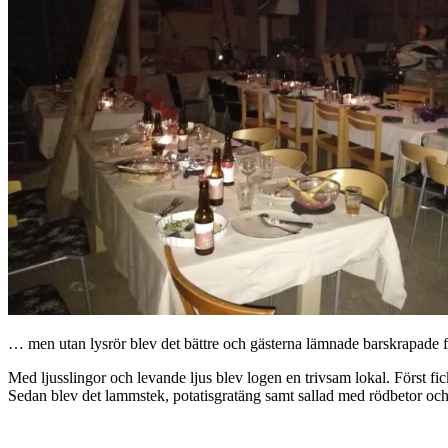
… men utan lysrör blev det bättre och gästerna lämnade barskrapade fat 
Med ljusslingor och levande ljus blev logen en trivsam lokal. Först 
Sedan blev det lammstek, potatisgratäng samt sallad med rödbetor och 