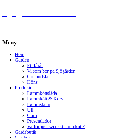
Sjögårdens lamm
Lammkött, lammskinn, garn och ull utanf
Meny
Hoppa
Hem
till
Gården
innehåll
Ett fårår
Vi som bor på Sjögården
Gotlandsfår
Höns
Produkter
Lammköttslåda
Lammkött & Korv
Lammskinn
Ull
Garn
Presentlådor
Varför just svenskt lammkött?
Gårdsbutik
Gästhus