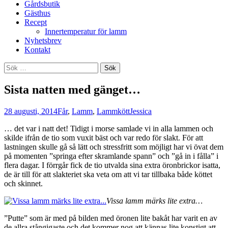
Gårdsbutik
Gästhus
Recept
Innertemperatur för lamm
Nyhetsbrev
Kontakt
Sök
efter:
Sista natten med gänget…
28 augusti, 2014
Får
,
Lamm
,
Lammkött
Jessica
… det var i natt det! Tidigt i morse samlade vi in alla lammen och
skilde ifrån de tio som vuxit bäst och var redo för slakt. För att
lastningen skulle gå så lätt och stressfritt som möjligt har vi övat dem
på momenten ”springa efter skramlande spann” och ”gå in i fålla” i
flera dagar. I förrgår fick de tio utvalda sina extra öronbrickor isatta,
de är till för att slakteriet ska veta om att vi tar tillbaka både köttet
och skinnet.
Vissa lamm märks lite extra…
”Putte” som är med på bilden med öronen lite bakåt har varit en av
de allra stångigaste och det kommer nog att kännas lite konstigt att