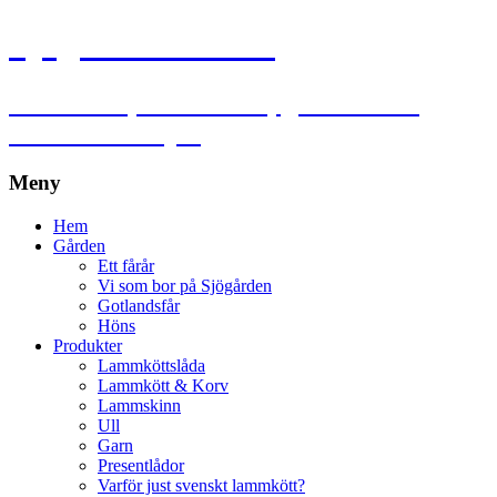
Sjögårdens lamm
Lammkött, lammskinn, garn och ull
utanför Falköping
Meny
Hoppa
Hem
till
Gården
innehåll
Ett fårår
Vi som bor på Sjögården
Gotlandsfår
Höns
Produkter
Lammköttslåda
Lammkött & Korv
Lammskinn
Ull
Garn
Presentlådor
Varför just svenskt lammkött?