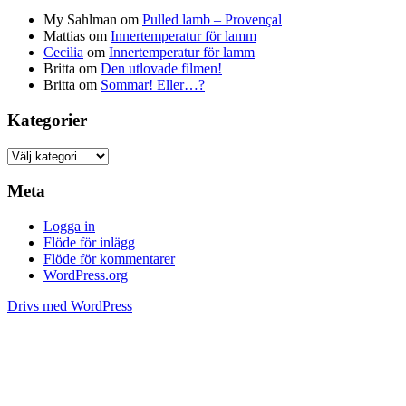
My Sahlman
om
Pulled lamb – Provençal
Mattias
om
Innertemperatur för lamm
Cecilia
om
Innertemperatur för lamm
Britta
om
Den utlovade filmen!
Britta
om
Sommar! Eller…?
Kategorier
Kategorier
Meta
Logga in
Flöde för inlägg
Flöde för kommentarer
WordPress.org
Drivs med WordPress