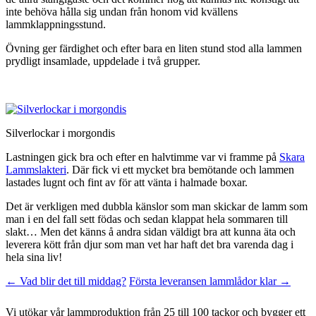
inte behöva hålla sig undan från honom vid kvällens
lammklappningsstund.
Övning ger färdighet och efter bara en liten stund stod alla lammen
prydligt insamlade, uppdelade i två grupper.
Silverlockar i morgondis
Lastningen gick bra och efter en halvtimme var vi framme på
Skara
Lammslakteri
. Där fick vi ett mycket bra bemötande och lammen
lastades lugnt och fint av för att vänta i halmade boxar.
Det är verkligen med dubbla känslor som man skickar de lamm som
man i en del fall sett födas och sedan klappat hela sommaren till
slakt… Men det känns å andra sidan väldigt bra att kunna äta och
leverera kött från djur som man vet har haft det bra varenda dag i
hela sina liv!
Inläggsnavigering
←
Vad blir det till middag?
Första leveransen lammlådor klar
→
Vi utökar vår lammproduktion från 25 till 100 tackor och bygger ett