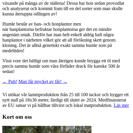
växande på många av de ställena! Dessa har hon sedan provodlat
och analyserat och kommit fram till en del sorter som man skulle
kunna återuppta odlingen av!
Humle består av han- och honplantor men
när hanplantorna befruktar honplantorna ger det en mindre
angenäm smak. Därför har man helt enkelt aldrig haft några
hanplantor i närheten vilket gör att all förökning skett genom
kloning. Det är alltså genetiskt exakt samma humle som på
medeltiden!
Visst vore det häftigt om man återigen kunde brygga ett öl med
precis samma humle som våra förfäder drack för kanske 500 år
sedan!
Inläggsnavigering
←
Puh!
Man får mycket av får!
→
Vi utökar vår lammproduktion från 25 till 100 tackor och bygger ett
nytt stall på 18x36 meter, färdigt till slutet av 2024. Medfinansierat
av EU satsar vi på hållbar tillväxt och lokal matproduktion.
Läs mer
Kort om oss