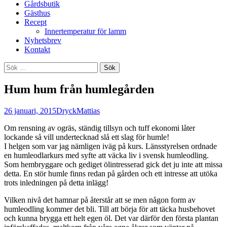
Gårdsbutik
Gästhus
Recept
Innertemperatur för lamm
Nyhetsbrev
Kontakt
Sök
efter:
Hum hum från humlegården
26 januari, 2015
Dryck
Mattias
Om rensning av ogräs, ständig tillsyn och tuff ekonomi låter
lockande så vill undertecknad slå ett slag för humle!
I helgen som var jag nämligen iväg på kurs. Länsstyrelsen ordnade
en humleodlarkurs med syfte att väcka liv i svensk humleodling.
Som hembryggare och gediget ölintresserad gick det ju inte att missa
detta. En stör humle finns redan på gården och ett intresse att utöka
trots inledningen på detta inlägg!
Vilken nivå det hamnar på återstår att se men någon form av
humleodling kommer det bli. Till att börja för att täcka husbehovet
och kunna brygga ett helt egen öl. Det var därför den första plantan