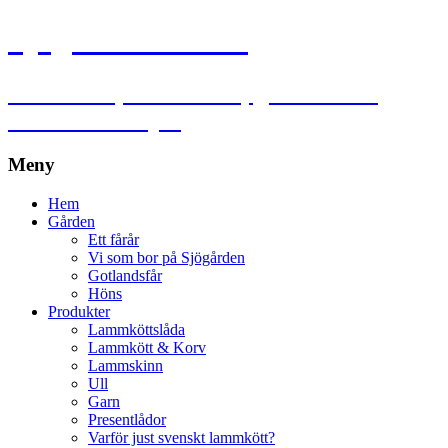
Sjögårdens lamm
Lammkött, lammskinn, garn och ull
utanför Falköping
Meny
Hoppa
Hem
till
Gården
innehåll
Ett fårår
Vi som bor på Sjögården
Gotlandsfår
Höns
Produkter
Lammköttslåda
Lammkött & Korv
Lammskinn
Ull
Garn
Presentlådor
Varför just svenskt lammkött?