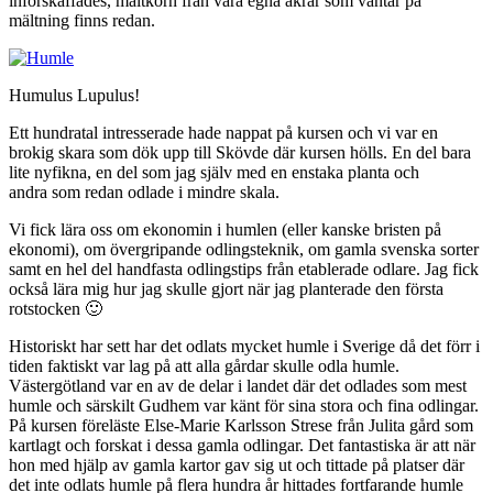
införskaffades, maltkorn från våra egna åkrar som väntar på
mältning finns redan.
Humulus Lupulus!
Ett hundratal intresserade hade nappat på kursen och vi var en
brokig skara som dök upp till Skövde där kursen hölls. En del bara
lite nyfikna, en del som jag själv med en enstaka planta och
andra som redan odlade i mindre skala.
Vi fick lära oss om ekonomin i humlen (eller kanske bristen på
ekonomi), om övergripande odlingsteknik, om gamla svenska sorter
samt en hel del handfasta odlingstips från etablerade odlare. Jag fick
också lära mig hur jag skulle gjort när jag planterade den första
rotstocken 🙂
Historiskt har sett har det odlats mycket humle i Sverige då det förr i
tiden faktiskt var lag på att alla gårdar skulle odla humle.
Västergötland var en av de delar i landet där det odlades som mest
humle och särskilt Gudhem var känt för sina stora och fina odlingar.
På kursen föreläste Else-Marie Karlsson Strese från Julita gård som
kartlagt och forskat i dessa gamla odlingar. Det fantastiska är att när
hon med hjälp av gamla kartor gav sig ut och tittade på platser där
det inte odlats humle på flera hundra år hittades fortfarande humle