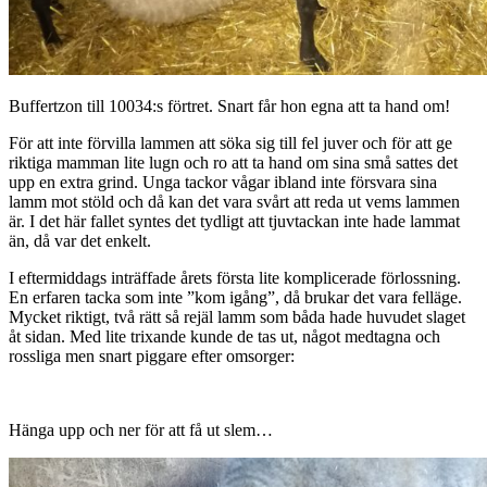
Buffertzon till 10034:s förtret. Snart får hon egna att ta hand om!
För att inte förvilla lammen att söka sig till fel juver och för att ge
riktiga mamman lite lugn och ro att ta hand om sina små sattes det
upp en extra grind. Unga tackor vågar ibland inte försvara sina
lamm mot stöld och då kan det vara svårt att reda ut vems lammen
är. I det här fallet syntes det tydligt att tjuvtackan inte hade lammat
än, då var det enkelt.
I eftermiddags inträffade årets första lite komplicerade förlossning.
En erfaren tacka som inte ”kom igång”, då brukar det vara felläge.
Mycket riktigt, två rätt så rejäl lamm som båda hade huvudet slaget
åt sidan. Med lite trixande kunde de tas ut, något medtagna och
rossliga men snart piggare efter omsorger:
Hänga upp och ner för att få ut slem…