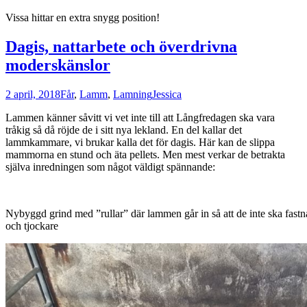
Vissa hittar en extra snygg position!
Dagis, nattarbete och överdrivna
moderskänslor
2 april, 2018
Får
,
Lamm
,
Lamning
Jessica
Lammen känner såvitt vi vet inte till att Långfredagen ska vara
tråkig så då röjde de i sitt nya lekland. En del kallar det
lammkammare, vi brukar kalla det för dagis. Här kan de slippa
mammorna en stund och äta pellets. Men mest verkar de betrakta
själva inredningen som något väldigt spännande:
Nybyggd grind med ”rullar” där lammen går in så att de inte ska fastna
och tjockare