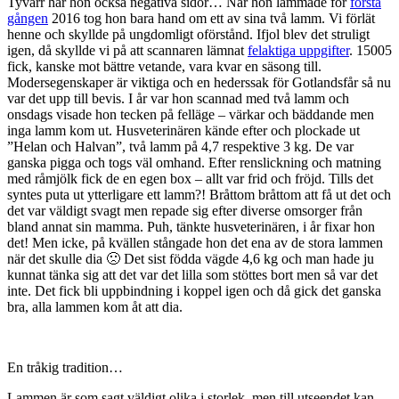
Tyvärr har hon också negativa sidor… När hon lammade för
första
gången
2016 tog hon bara hand om ett av sina två lamm. Vi förlät
henne och skyllde på ungdomligt oförstånd. Ifjol blev det struligt
igen, då skyllde vi på att scannaren lämnat
felaktiga uppgifter
. 15005
fick, kanske mot bättre vetande, vara kvar en säsong till.
Modersegenskaper är viktiga och en hederssak för Gotlandsfår så nu
var det upp till bevis. I år var hon scannad med två lamm och
onsdags visade hon tecken på felläge – värkar och bäddande men
inga lamm kom ut. Husveterinären kände efter och plockade ut
”Helan och Halvan”, två lamm på 4,7 respektive 3 kg. De var
ganska pigga och togs väl omhand. Efter renslickning och matning
med råmjölk fick de en egen box – allt var frid och fröjd. Tills det
syntes puta ut ytterligare ett lamm?! Bråttom bråttom att få ut det och
det var väldigt svagt men repade sig efter diverse omsorger från
bland annat sin mamma. Puh, tänkte husveterinären, i år fixar hon
det! Men icke, på kvällen stångade hon det ena av de stora lammen
när det skulle dia 🙁 Det sist födda vägde 4,6 kg och man hade ju
kunnat tänka sig att det var det lilla som stöttes bort men så var det
inte. Det fick bli uppbindning i koppel igen och då gick det ganska
bra, alla lammen kom åt att dia.
En tråkig tradition…
Lammen är som sagt väldigt olika i storlek, men till utseendet kan