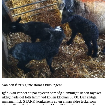
Van och låter sig inte störas i idisslingen!
Igår kväll var det ett par stycken som såg ”lammiga” ut och mycket
riktigt hade det fötts lamm vid kollen klockan 03.00. Den riktiga
mamman fick STARK konkurrens av en annan äldre tacka som