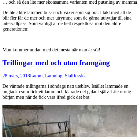
… och så den lite mer skonsamma varianten med putsning av mamma
De lite äldre lammen busar och växer som sig bör. I takt med att de
blir fler får de mer och mer utrymme som de gärna utnyttjar till sina
intervallpass. Som vanligt är de helt respektlösa mot den äldre
generationen:
Man kommer undan med det mesta när man är söt!
Trillingar med och utan framgång
28 mars, 2018
Lamm
,
Lamning
,
Stall
Jessica
De väntade trillingarna i söndags natt uteblev. Istället lammade en
ungtacka som fick ett lamm och klarade det galant själv. Lite orolig i
början men när de fick vara ifred gick det bra: