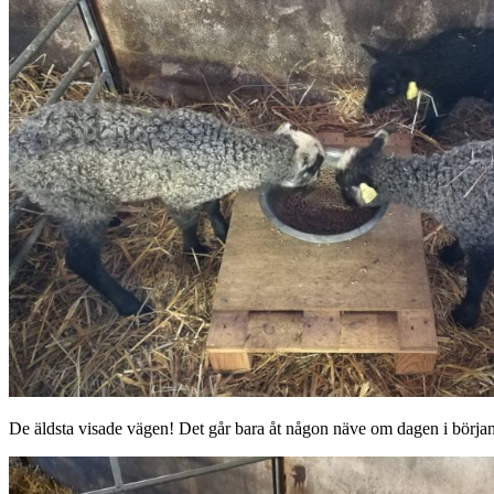
De äldsta visade vägen! Det går bara åt någon näve om dagen i början 