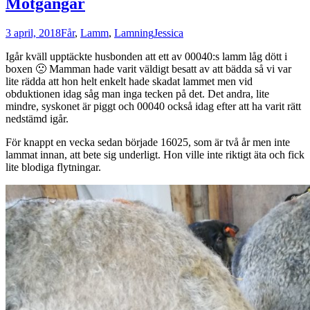
Motgångar
3 april, 2018
Får
,
Lamm
,
Lamning
Jessica
Igår kväll upptäckte husbonden att ett av 00040:s lamm låg dött i
boxen 🙁 Mamman hade varit väldigt besatt av att bädda så vi var
lite rädda att hon helt enkelt hade skadat lammet men vid
obduktionen idag såg man inga tecken på det. Det andra, lite
mindre, syskonet är piggt och 00040 också idag efter att ha varit rätt
nedstämd igår.
För knappt en vecka sedan började 16025, som är två år men inte
lammat innan, att bete sig underligt. Hon ville inte riktigt äta och fick
lite blodiga flytningar.