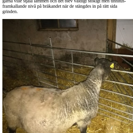
gärna ville stjäla lammen och det blev väldigt stökigt men tinnitus-
framkallande nivå på bräkandet när de stängdes in på rätt sida
grinden.