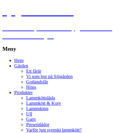
Sjögårdens lamm
Lammkött, lammskinn, garn och ull
utanför Falköping
Meny
Hoppa
Hem
till
Gården
innehåll
Ett fårår
Vi som bor på Sjögården
Gotlandsfår
Höns
Produkter
Lammköttslåda
Lammkött & Korv
Lammskinn
Ull
Garn
Presentlådor
Varför just svenskt lammkött?