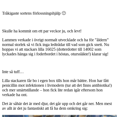
Tråkigaste sortens förlossningshjälp 🙁
Skulle ha kommit om ett par veckor ju, och levt!
Lammen verkade i övrigt normalt utvecklade och ha för ”åldern”
normal storlek så vi fick inga ledtrådar till vad som gick snett. Nu
hoppas vi att stackars lilla 16025 (dotterdotter till 14002 som
lyckades hänga sig i foderbordet i höstas, oturssläkte!) klarar sig!
Inte så tuff…
Lilla stackaren får bo i egen box tills hon mår bättre. Hon har fått
penicillin mot infektionen i livmodern (tur att det finns antibiotika!)
och mer smärtstillande – hon fick lite redan igår eftersom hon
verkade ha ont.
Det är såhär det är med djur, det går upp och det går ner. Men mest
av allt är det ju fantastiskt att få ha dem omkring sig: