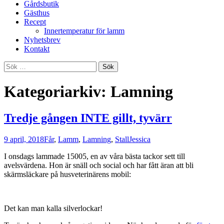
Gårdsbutik
Gästhus
Recept
Innertemperatur för lamm
Nyhetsbrev
Kontakt
Sök
efter:
Kategoriarkiv: Lamning
Tredje gången INTE gillt, tyvärr
9 april, 2018
Får
,
Lamm
,
Lamning
,
Stall
Jessica
I onsdags lammade 15005, en av våra bästa tackor sett till
avelsvärdena. Hon är snäll och social och har fått äran att bli
skärmsläckare på husveterinärens mobil:
Det kan man kalla silverlockar!