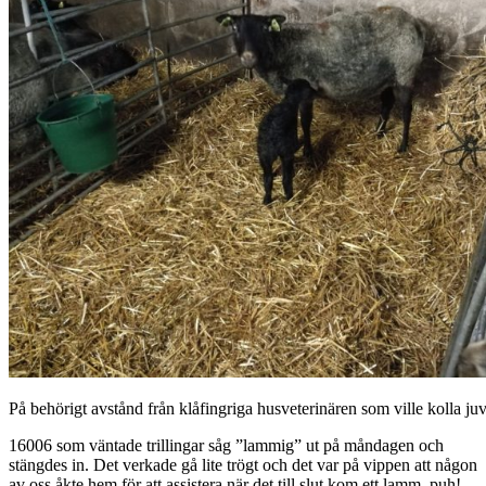
På behörigt avstånd från klåfingriga husveterinären som ville kolla juv
16006 som väntade trillingar såg ”lammig” ut på måndagen och
stängdes in. Det verkade gå lite trögt och det var på vippen att någon
av oss åkte hem för att assistera när det till slut kom ett lamm, puh!