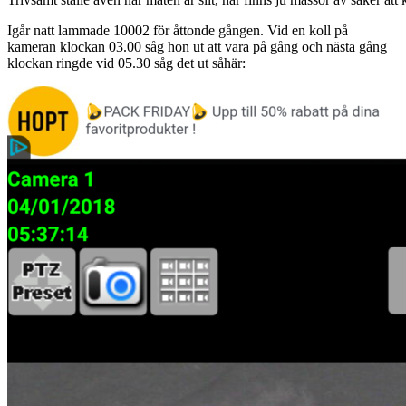
Igår natt lammade 10002 för åttonde gången. Vid en koll på
kameran klockan 03.00 såg hon ut att vara på gång och nästa gång
klockan ringde vid 05.30 såg det ut såhär: