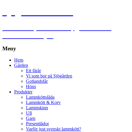
Sjögårdens lamm
Lammkött, lammskinn, garn och ull
utanför Falköping
Meny
Hoppa
Hem
till
Gården
innehåll
Ett fårår
Vi som bor på Sjögården
Gotlandsfår
Höns
Produkter
Lammköttslåda
Lammkött & Korv
Lammskinn
Ull
Garn
Presentlådor
Varför just svenskt lammkött?