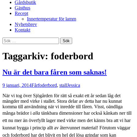
Gårdsbutik
Gästhus
Recept
Innertemperatur för lamm
Nyhetsbrev
Kontakt
Sök
efter:
Taggarkiv: foderbord
Nu är det bara fåren som saknas!
9 januari, 2014
Får
foderbord
,
stall
Jessica
När vi tog över Sjögården för rätt så exakt ett år sedan låg det
mängder med virke i stallet. Stora delar av detta har nu kunnat
komma till användning när vi inredde till fåren. Visst, oändliga
många brädor
i
alla
tänkbara dimensioner
har också kånkats ner till
ett nu mer än överfyllt lager med virke
men det känns bra att vi har
kunnat bygga i princip allt av återvunnet material! Förutom väggar
och foderbord har det blivit en hel del lösa grindar som kan