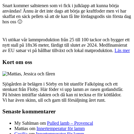
Snart kommer saltstenen som vi fick i julklapp att kunna börja
användas! Ännu är det inte dags att börja ge kraftfoder men vi har
skaffat en säck pellets så att de kan få lite lördagsgodis sin första dag
hos oss 🙂
Vi utökar vår lammproduktion från 25 till 100 tackor och bygger ett
nytt stall på 18x36 meter, färdigt till slutet av 2024. Medfinansierat
av EU satsar vi på hållbar tillväxt och lokal matproduktion.
Läs mer
Kort om oss
Sjögården är belägen i Sörby en bit utanför Falköping och ett
stenkast från Floby. Här föder vi upp lamm av rasen gotlandsfår.
På hösten inträffar slakten och då kan ni teckna er för köttlådor.
Vi har även skinn, ull och garn till försäljning året runt.
Senaste kommentarer
My Sahlman
om
Pulled lamb – Provençal
Mattias
om
Innertemperatur för lamm
Cecilia
om
Innertemperatur för lamm